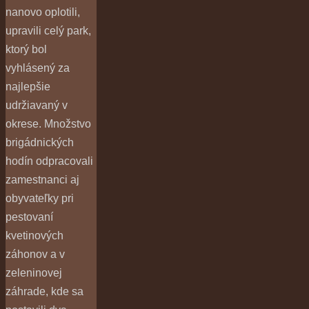
nanovo oplotili,
upravili celý park,
ktorý bol
vyhlásený za
najlepšie
udržiavaný v
okrese. Množstvo
brigádnických
hodín odpracovali
zamestnanci aj
obyvateľky pri
pestovaní
kvetinových
záhonov a v
zeleninovej
záhrade, kde sa