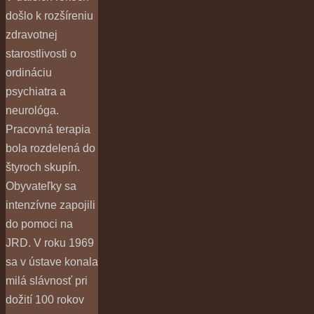
došlo k rozšíreniu
zdravotnej
starostlivosti o
ordináciu
psychiatra a
neurológa.
Pracovná terapia
bola rozdelená do
štyroch skupín.
Obyvateľky sa
intenzívne zapojili
do pomoci na
JRD. V roku 1969
sa v ústave konala
milá slávnosť pri
dožití 100 rokov