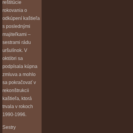
reštitúcie
rokovania o
odkúpení kaštieľa
s poslednými
majiteľkami –
sestrami rádu
uršulínok. V
októbri sa
podpísala kúpna
zmluva a mohlo
sa pokračovať v
rekonštrukcii
kaštieľa, ktorá
trvala v rokoch
1990-1996.
Sestry