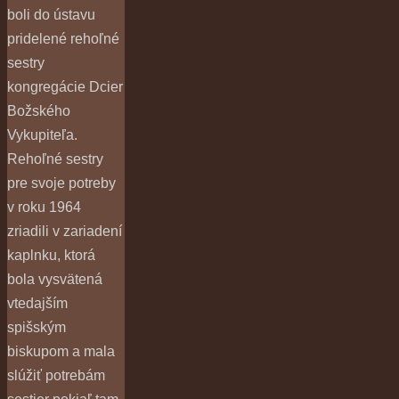
boli do ústavu
pridelené rehoľné
sestry
kongregácie Dcier
Božského
Vykupiteľa.
Rehoľné sestry
pre svoje potreby
v roku 1964
zriadili v zariadení
kaplnku, ktorá
bola vysvätená
vtedajším
spišským
biskupom a mala
slúžiť potrebám