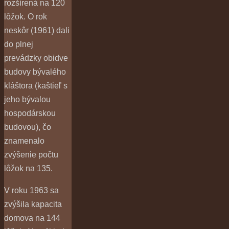
rozšírená na 120
lôžok. O rok
neskôr (1961) dali
do plnej
prevádzky obidve
budovy bývalého
kláštora (kaštieľ s
jeho bývalou
hospodárskou
budovou), čo
znamenalo
zvýšenie počtu
lôžok na 135.
V roku 1963 sa
zvýšila kapacita
domova na 144