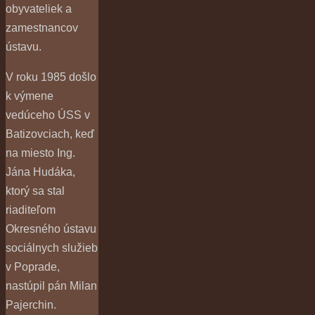
obyvateliek a
zamestnancov
ústavu.
V roku 1985 došlo
k výmene
vedúceho ÚSS v
Batizovciach, keď
na miesto Ing.
Jána Hudáka,
ktorý sa stal
riaditeľom
Okresného ústavu
sociálnych služieb
v Poprade,
nastúpil pán Milan
Pajerchin.