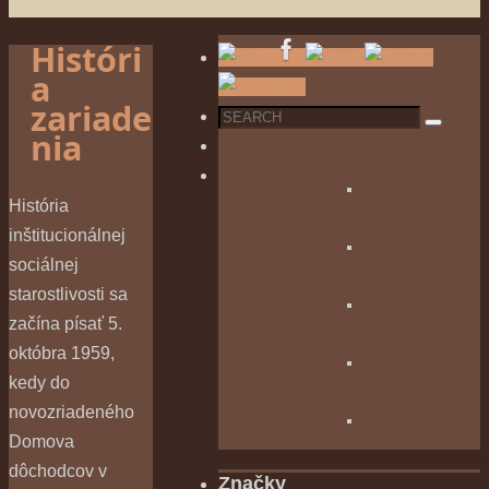
Históri
a
zariade
Search
Search
nia
for:
História
inštitucionálnej
sociálnej
starostlivosti sa
začína písať 5.
októbra 1959,
kedy do
novozriadeného
Domova
dôchodcov v
Značky