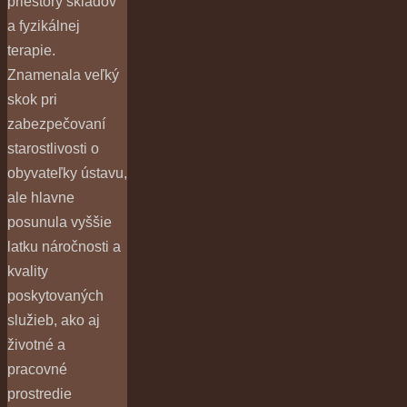
priestory skladov
a fyzikálnej
terapie.
Znamenala veľký
skok pri
zabezpečovaní
starostlivosti o
obyvateľky ústavu,
ale hlavne
posunula vyššie
latku náročnosti a
kvality
poskytovaných
služieb, ako aj
životné a
pracovné
prostredie