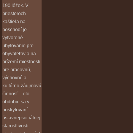
190 lôžok. V
priestoroch
kaštieľa na
poschodí je
vytvorené
ubytovanie pre
obyvateľov a na
prízemí miestnosti
pre pracovnú,
výchovnú a
kultúrno-záujmovú
činnosť. Toto
obdobie sa v
poskytovaní
ústavnej sociálnej
starostlivosti