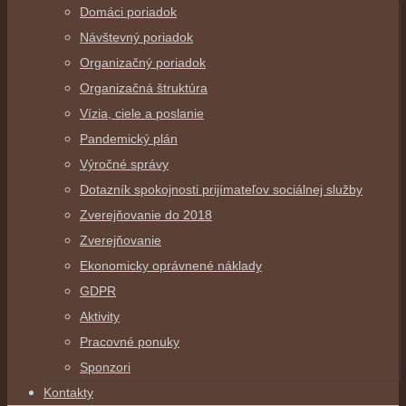
Domáci poriadok
Návštevný poriadok
Organizačný poriadok
Organizačná štruktúra
Vízia, ciele a poslanie
Pandemický plán
Výročné správy
Dotazník spokojnosti prijímateľov sociálnej služby
Zverejňovanie do 2018
Zverejňovanie
Ekonomicky oprávnené náklady
GDPR
Aktivity
Pracovné ponuky
Sponzori
Kontakty