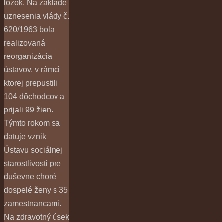
lôžok. Na základe
uznesenia vlády č.
620/1963 bola
realizovaná
reorganizácia
ústavov, v rámci
ktorej prepustili
104 dôchodcov a
prijali 99 žien.
Týmto rokom sa
datuje vznik
Ústavu sociálnej
starostlivosti pre
duševne choré
dospelé ženy s 35
zamestnancami.
Na zdravotný úsek