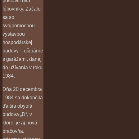
postavili dva
fóliovníky. Začalo
sa so
svojpomocnou
výstavbou
hospodárskej
budovy – ošipárne
s garážami, danej
do užívania v roku
1984.
Dňa 20 decembra
1984 sa dokončila
ďalšia obytná
budova „D“, v
ktorej je aj nová
práčovňa,