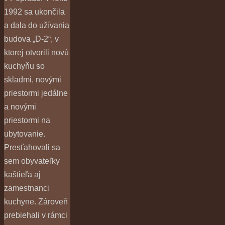
1992 sa ukončila
a dala do užívania
budova „D-2“, v
ktorej otvorili novú
kuchyňu so
skladmi, novými
priestormi jedálne
a novými
priestormi na
ubytovanie.
Presťahovali sa
sem obyvateľky
kaštieľa aj
zamestnanci
kuchyne. Zároveň
prebiehali v rámci