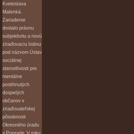
Kvetoslava
Malenká.
Zariadenie
dostalo právnu
subjektivitu a novú
zriaďovaciu listinu
pod názvom Ústav
sociálnej
starostlivosti pre
mentálne
postihnutých
dospelých
občanov v
zriaďovateľskej
pôsobnosti
Okresného úradu
v Poprade. V roku