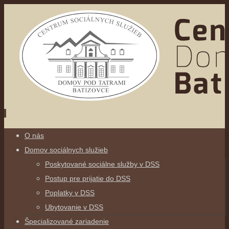
Skip
O nás
to
Domov sociálnych služieb
content
Poskytované sociálne služby v DSS
Postup pre prijatie do DSS
Poplatky v DSS
Ubytovanie v DSS
Špecializované zariadenie