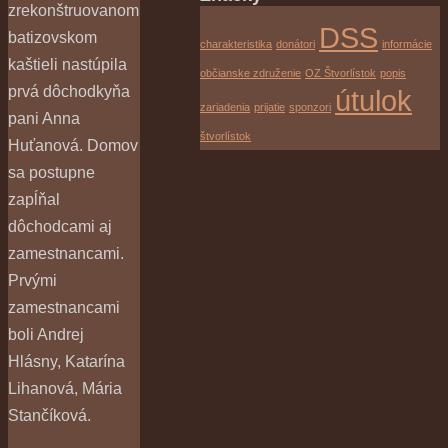
zrekonštruovanom
DSS
batizovskom
charakteristika
donátori
informácie
kaštieli nastúpila
občianske združenie
OZ Štvorlístok
popis
prvá dôchodkyňa
útulok
zariadenia
prijatie
sponzori
pani Anna
štvorlístok
Huťanová. Domov
sa postupne
zapĺňal
dôchodcami aj
zamestnancami.
Prvými
zamestnancami
boli Andrej
Hlásny, Katarína
Lihanová, Mária
Stančíková.