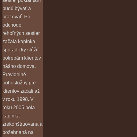
sestier pokiaľ tam
budú bývať a
pracovať. Po
odchode
rehoľných sestier
začala kaplnka
sporadicky slúžiť
potrebám klientov
nášho domova.
Pravidelné
bohoslužby pre
klientov začali až
v roku 1998. V
roku 2005 bola
kaplnka
zrekonštruovaná a
požehnaná na