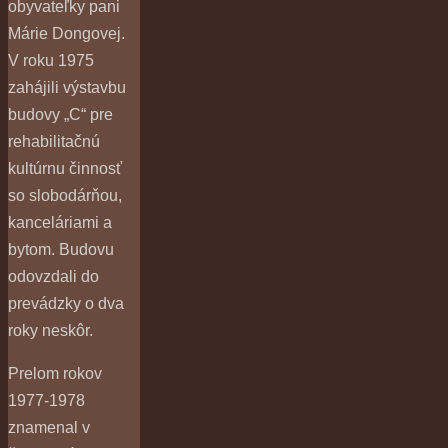
obyvateľky pani
Márie Dongovej.
V roku 1975
zahájili výstavbu
budovy „C“ pre
rehabilitačnú
kultúrnu činnosť
so slobodárňou,
kanceláriami a
bytom. Budovu
odovzdali do
prevádzky o dva
roky neskôr.
Prelom rokov
1977-1978
znamenal v