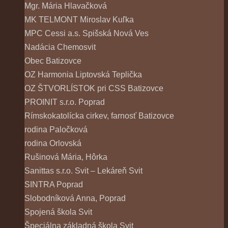
Mgr. Mária Hlavačková
MK TELMONT Miroslav Kuľka
MPC Cessi a.s. Spišská Nová Ves
Nadácia Chemosvit
Obec Batizovce
OZ Harmonia Liptovská Teplička
OZ ŠTVORLÍSTOK pri CSS Batizovce
PROINIT s.r.o. Poprad
Rímskokatolícka cirkev, farnosť Batizovce
rodina Paločková
rodina Orlovská
Rušinová Mária, Hôrka
Sanittas s.r.o. Svit – Lekáreň Svit
SINTRA Poprad
Slobodníková Anna, Poprad
Spojená škola Svit
Špeciálna základná škola Svit