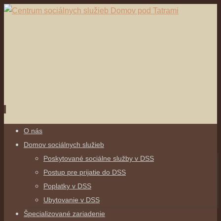
Skip
O nás
to
Domov sociálnych služieb
content
Poskytované sociálne služby v DSS
Postup pre prijatie do DSS
Poplatky v DSS
Ubytovanie v DSS
Špecializované zariadenie