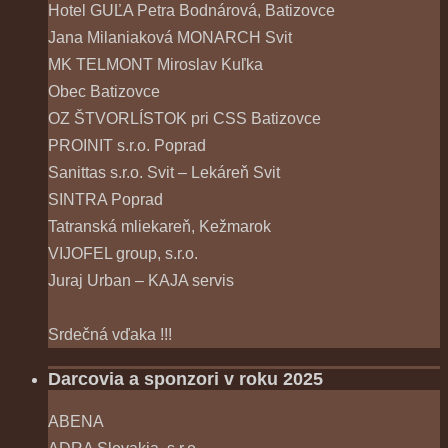
Hotel GUĽA Petra Bodnárová, Batizovce
Jana Milaniaková MONARCH Svit
MK TELMONT Miroslav Kuľka
Obec Batizovce
OZ ŠTVORLÍSTOK pri CSS Batizovce
PROINIT s.r.o. Poprad
Sanittas s.r.o. Svit – Lekáreň Svit
SINTRA Poprad
Tatranská mliekareň, Kežmarok
VIJOFEL group, s.r.o.
Juraj Urban – KAJA servis
Srdečná vďaka !!!
Darcovia a sponzori v roku 2025
ABENA