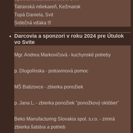
Tatranská mliekareň, Kežmarok
Tupá Daniela, Svit
Srdečná vďaka !!!
Darcovia a sponzori v roku 2024 pre Útulok
vo Svite
Mgr. Andrea Markovičová - kuchynské potreby
p. Dlugolínska - potravinová pomoc
MŠ Batizovce - zbierka ponožiek
p. Jana L. - zbierka ponožiek "ponožkový október"
Beko Manufacturing Slovakia spol. s.r.o. - zimná
zbierka šatstva a potrieb