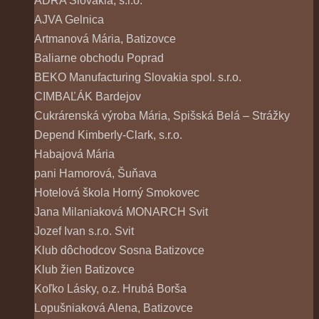
ADRA Slovakia, s.r.o.
AJVA Gelnica
Artmanová Mária, Batizovce
Baliarne obchodu Poprad
BEKO Manufacturing Slovakia spol. s.r.o.
CIMBAĽÁK Bardejov
Cukrárenská výroba Mária, Spišská Belá – Strážky
Depend Kimberly-Clark, s.r.o.
Habajová Mária
pani Hamorová, Šuňava
Hotelová škola Horný Smokovec
Jana Milaniaková MONARCH Svit
Jozef Ivan s.r.o. Svit
Klub dôchodcov Sosna Batizovce
Klub žien Batizovce
Koľko Lásky, o.z. Hrubá Borša
Lopušniaková Alena, Batizovce