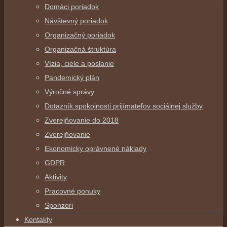
Domáci poriadok
Návštevný poriadok
Organizačný poriadok
Organizačná štruktúra
Vízia, ciele a poslanie
Pandemický plán
Výročné správy
Dotazník spokojnosti prijímateľov sociálnej služby
Zverejňovanie do 2018
Zverejňovanie
Ekonomicky oprávnené náklady
GDPR
Aktivity
Pracovné ponuky
Sponzori
Kontakty