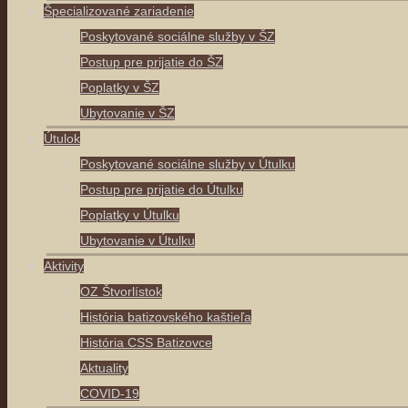
Špecializované zariadenie
Poskytované sociálne služby v ŠZ
Postup pre prijatie do ŠZ
Poplatky v ŠZ
Ubytovanie v ŠZ
Útulok
Poskytované sociálne služby v Útulku
Postup pre prijatie do Útulku
Poplatky v Útulku
Ubytovanie v Útulku
Aktivity
OZ Štvorlístok
História batizovského kaštieľa
História CSS Batizovce
Aktuality
COVID-19