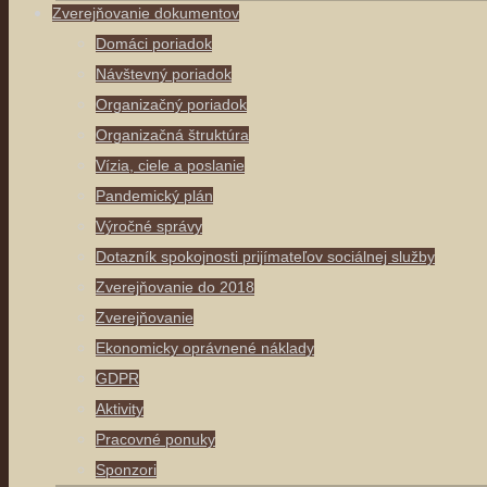
Zverejňovanie dokumentov
Domáci poriadok
Návštevný poriadok
Organizačný poriadok
Organizačná štruktúra
Vízia, ciele a poslanie
Pandemický plán
Výročné správy
Dotazník spokojnosti prijímateľov sociálnej služby
Zverejňovanie do 2018
Zverejňovanie
Ekonomicky oprávnené náklady
GDPR
Aktivity
Pracovné ponuky
Sponzori