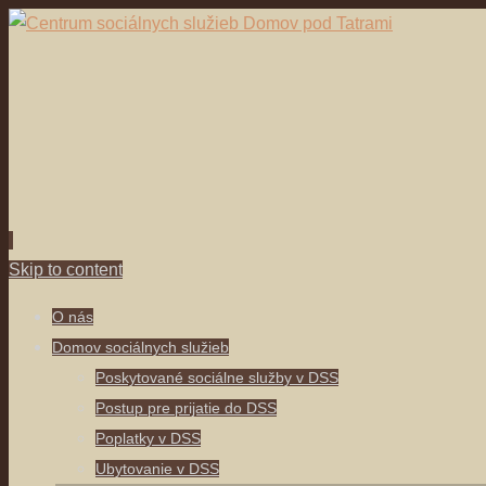
Skip to content
O nás
Domov sociálnych služieb
Poskytované sociálne služby v DSS
Postup pre prijatie do DSS
Poplatky v DSS
Ubytovanie v DSS