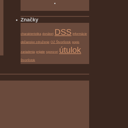
Značky
DSS
charakteristika
donátori
informácie
občianske združenie
OZ Štvorlístok
popis
útulok
zariadenia
prijatie
sponzori
štvorlístok