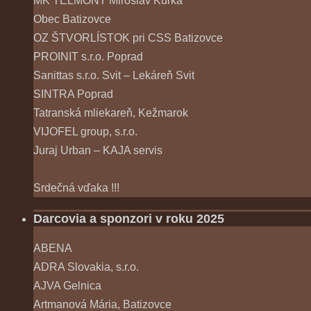
MK TELMONT Miroslav Kuľka
Obec Batizovce
OZ ŠTVORLÍSTOK pri CSS Batizovce
PROINIT s.r.o. Poprad
Sanittas s.r.o. Svit – Lekáreň Svit
SINTRA Poprad
Tatranská mliekareň, Kežmarok
VIJOFEL group, s.r.o.
Juraj Urban – KAJA servis
Srdečná vďaka !!!
Darcovia a sponzori v roku 2025
ABENA
ADRA Slovakia, s.r.o.
AJVA Gelnica
Artmanová Mária, Batizovce