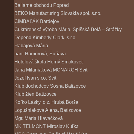
Baliarne obchodu Poprad
BEKO Manufacturing Slovakia spol. s.r.o.
CIMBAĽÁK Bardejov
Cukrárenská výroba Mária, Spišská Belá – Strážky
Depend Kimberly-Clark, s.r.o.
Habajová Mária
pani Hamorová, Šuňava
Hotelová škola Horný Smokovec
Jana Milaniaková MONARCH Svit
Jozef Ivan s.r.o. Svit
Klub dôchodcov Sosna Batizovce
Klub žien Batizovce
Koľko Lásky, o.z. Hrubá Borša
Lopušniaková Alena, Batizovce
Mgr. Mária Hlavačková
MK TELMONT Miroslav Kuľka