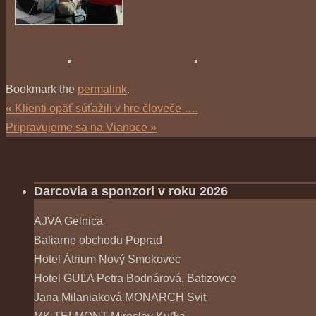
Bookmark the
permalink
.
«
Klienti opäť súťažili v hre človeče ….
Pripravujeme sa na Vianoce
»
Darcovia a sponzori v roku 2026
AJVA Gelnica
Baliarne obchodu Poprad
Hotel Átrium Nový Smokovec
Hotel GUĽA Petra Bodnárová, Batizovce
Jana Milaniaková MONARCH Svit