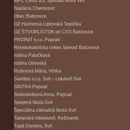
MPC Cessi a.s. Spišská Nová Ves
Nadácia Chemosvit
Obec Batizovce
OZ Harmonia Liptovská Teplička
OZ ŠTVORLÍSTOK pri CSS Batizovce
PROINIT s.r.o. Poprad
Rímskokatolícka cirkev, farnosť Batizovce
rodina Paločková
rodina Orlovská
Rušinová Mária, Hôrka
Sanittas s.r.o. Svit – Lekáreň Svit
SINTRA Poprad
Slobodníková Anna, Poprad
Spojená škola Svit
Špeciálna základná škola Svit
Tatranská mliekareň, Kežmarok
Tupá Daniela, Svit