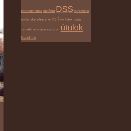
DSS
charakteristika
donátori
informácie
občianske združenie
OZ Štvorlístok
popis
útulok
zariadenia
prijatie
sponzori
štvorlístok