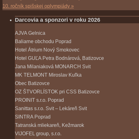
10. ročník spišskej oplympiády
»
Darcovia a sponzori v roku 2026
AJVA Gelnica
Baliarne obchodu Poprad
Hotel Átrium Nový Smokovec
Hotel GUĽA Petra Bodnárová, Batizovce
Jana Milaniaková MONARCH Svit
MK TELMONT Miroslav Kuľka
Obec Batizovce
OZ ŠTVORLÍSTOK pri CSS Batizovce
PROINIT s.r.o. Poprad
Sanittas s.r.o. Svit – Lekáreň Svit
SINTRA Poprad
Tatranská mliekareň, Kežmarok
VIJOFEL group, s.r.o.