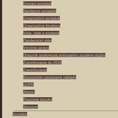
Domáci poriadok
Návštevný poriadok
Organizačný poriadok
Organizačná štruktúra
Vízia, ciele a poslanie
Pandemický plán
Výročné správy
Dotazník spokojnosti prijímateľov sociálnej služby
Zverejňovanie do 2018
Zverejňovanie
Ekonomicky oprávnené náklady
GDPR
Aktivity
Pracovné ponuky
Sponzori
Kontakty