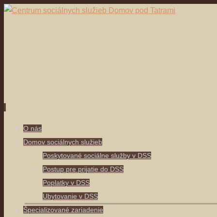
Skip
O nás
to
Domov sociálnych služieb
content
Poskytované sociálne služby v DSS
Postup pre prijatie do DSS
Poplatky v DSS
Ubytovanie v DSS
Špecializované zariadenie