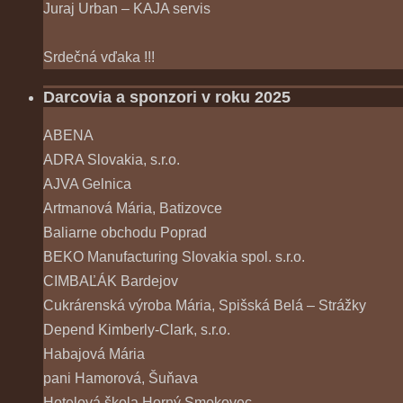
Juraj Urban – KAJA servis
Srdečná vďaka !!!
Darcovia a sponzori v roku 2025
ABENA
ADRA Slovakia, s.r.o.
AJVA Gelnica
Artmanová Mária, Batizovce
Baliarne obchodu Poprad
BEKO Manufacturing Slovakia spol. s.r.o.
CIMBAĽÁK Bardejov
Cukrárenská výroba Mária, Spišská Belá – Strážky
Depend Kimberly-Clark, s.r.o.
Habajová Mária
pani Hamorová, Šuňava
Hotelová škola Horný Smokovec