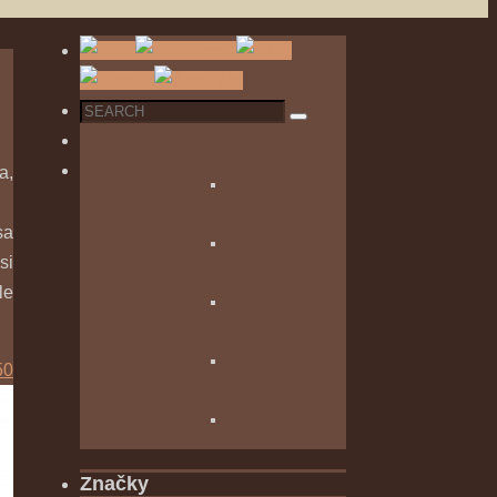
Search
Search
for:
a,
sa
si
le
Značky