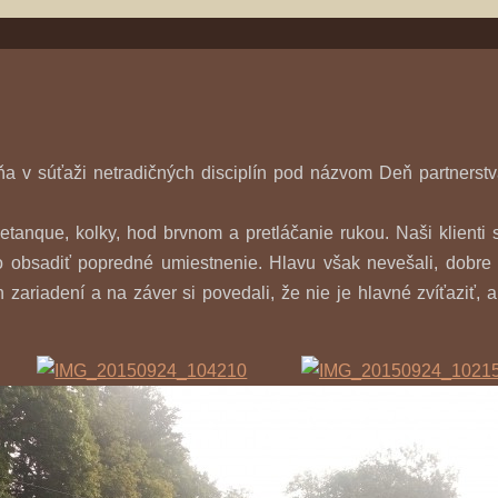
ňa v súťaži netradičných disciplín pod názvom Deň partnerstv
petanque, kolky, hod brvnom a pretláčanie rukou. Naši klienti 
lo obsadiť popredné umiestnenie. Hlavu však nevešali, dobre 
 zariadení a na záver si povedali, že nie je hlavné zvíťaziť, a