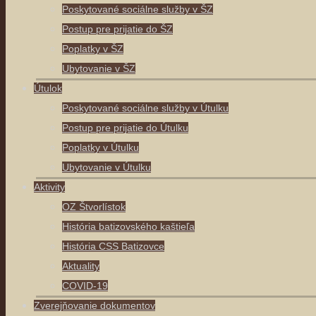
Poskytované sociálne služby v ŠZ
Postup pre prijatie do ŠZ
Poplatky v ŠZ
Ubytovanie v ŠZ
Útulok
Poskytované sociálne služby v Útulku
Postup pre prijatie do Útulku
Poplatky v Útulku
Ubytovanie v Útulku
Aktivity
OZ Štvorlístok
História batizovského kaštieľa
História CSS Batizovce
Aktuality
COVID-19
Zverejňovanie dokumentov