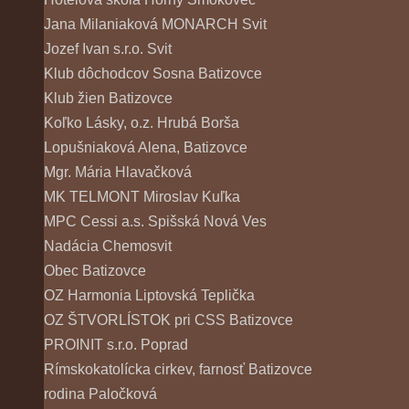
Jana Milaniaková MONARCH Svit
Jozef Ivan s.r.o. Svit
Klub dôchodcov Sosna Batizovce
Klub žien Batizovce
Koľko Lásky, o.z. Hrubá Borša
Lopušniaková Alena, Batizovce
Mgr. Mária Hlavačková
MK TELMONT Miroslav Kuľka
MPC Cessi a.s. Spišská Nová Ves
Nadácia Chemosvit
Obec Batizovce
OZ Harmonia Liptovská Teplička
OZ ŠTVORLÍSTOK pri CSS Batizovce
PROINIT s.r.o. Poprad
Rímskokatolícka cirkev, farnosť Batizovce
rodina Paločková