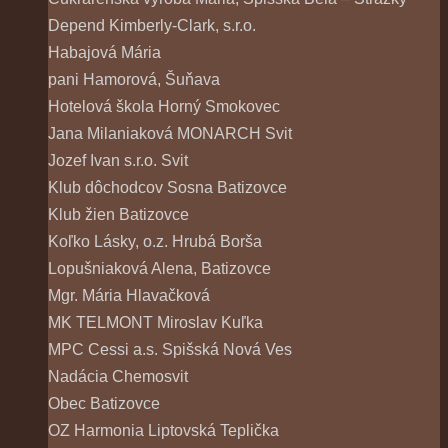
Depend Kimberly-Clark, s.r.o.
Habajová Mária
pani Hamorová, Šuňava
Hotelová škola Horný Smokovec
Jana Milaniaková MONARCH Svit
Jozef Ivan s.r.o. Svit
Klub dôchodcov Sosna Batizovce
Klub žien Batizovce
Koľko Lásky, o.z. Hrubá Borša
Lopušniaková Alena, Batizovce
Mgr. Mária Hlavačková
MK TELMONT Miroslav Kuľka
MPC Cessi a.s. Spišská Nová Ves
Nadácia Chemosvit
Obec Batizovce
OZ Harmonia Liptovská Teplička