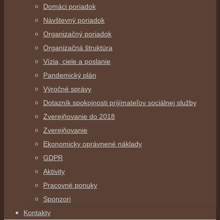
Domáci poriadok
Návštevný poriadok
Organizačný poriadok
Organizačná štruktúra
Vízia, ciele a poslanie
Pandemický plán
Výročné správy
Dotazník spokojnosti prijímateľov sociálnej služby
Zverejňovanie do 2018
Zverejňovanie
Ekonomicky oprávnené náklady
GDPR
Aktivity
Pracovné ponuky
Sponzori
Kontakty