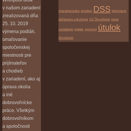
DSS
v našom zariadení
charakteristika
donátori
informácie
zrealizovaná dňa
občianske združenie
OZ Štvorlístok
popis
25. 10. 2019
útulok
zariadenia
prijatie
sponzori
výmena podláh,
štvorlístok
omaľovanie
spoločenskej
miestnosti pre
prijímateľov
a chodieb
v zariadení, ako aj
úprava okolia
a iné
dobrovoľnícke
práce. Všetkým
dobrovoľníkom
a spoločnosti