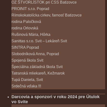
OZ ŠTVORLÍSTOK pri CSS Batizovce
PROINIT s.r.o. Poprad
Rímskokatolícka cirkev, farnosť Batizovce
rodina Paločková
rodina Orlovská
Rušinová Mária, Hôrka
Sanittas s.r.o. Svit – Lekáreň Svit
SINTRA Poprad
Slobodníková Anna, Poprad
Spojená škola Svit
Špeciálna základná škola Svit
Tatranská mliekareň, Kežmarok
Tupá Daniela, Svit
Srdečná vďaka !!!
Darcovia a sponzori v roku 2024 pre Útulok
vo Svite