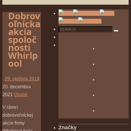
Dobrov
oľnícka
akcia
Search
Search
spoloč
for:
nosti
Whirlp
ool
29. októbra 2019
20. decembra
2021
Útulok
V rámci
dobrovoľníckej
akcie firmy
Značky
Whirlpool bola