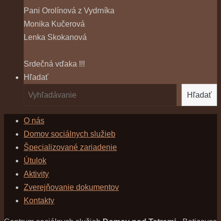
Pani Orolínová z Vydrníka
Monika Kučerová
Lenka Skokanová
Srdečná vďaka !!!
Hľadať
Hľadať
O nás
Domov sociálnych služieb
Špecializované zariadenie
Útulok
Aktivity
Zverejňovanie dokumentov
Kontakty