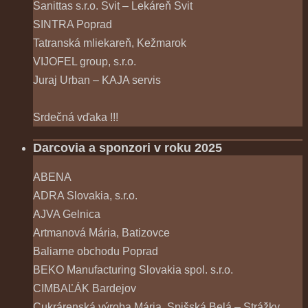
Sanittas s.r.o. Svit – Lekáreň Svit
SINTRA Poprad
Tatranská mliekareň, Kežmarok
VIJOFEL group, s.r.o.
Juraj Urban – KAJA servis
Srdečná vďaka !!!
Darcovia a sponzori v roku 2025
ABENA
ADRA Slovakia, s.r.o.
AJVA Gelnica
Artmanová Mária, Batizovce
Baliarne obchodu Poprad
BEKO Manufacturing Slovakia spol. s.r.o.
CIMBAĽÁK Bardejov
Cukrárenská výroba Mária, Spišská Belá – Strážky