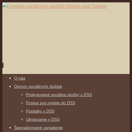
Skip
O nás
to
Domov sociálnych služieb
content
Poskytované sociálne služby v DSS
Postup pre prijatie do DSS
Poplatky v DSS
Ubytovanie v DSS
Špecializované zariadenie