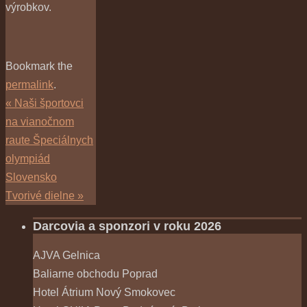
výrobkov.
Bookmark the
permalink
.
«
Naši športovci
na vianočnom
raute Špeciálnych
olympiád
Slovensko
Tvorivé dielne
»
Darcovia a sponzori v roku 2026
AJVA Gelnica
Baliarne obchodu Poprad
Hotel Átrium Nový Smokovec