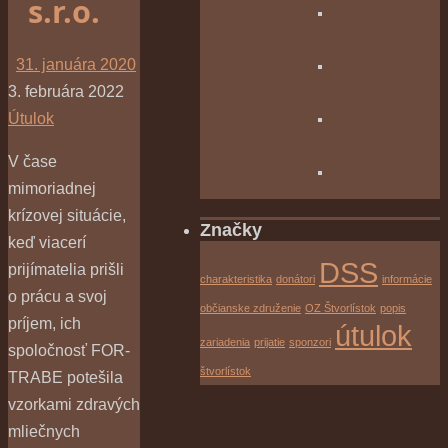
s.r.o.
31. januára 2020
3. februára 2022
Útulok
V čase
mimoriadnej
krízovej situácie,
Značky
keď viacerí
DSS
prijímatelia prišli
charakteristika
donátori
informácie
o prácu a svoj
občianske združenie
OZ Štvorlístok
popis
príjem, ich
útulok
zariadenia
prijatie
sponzori
spoločnosť FOR-
štvorlístok
TRABE potešila
vzorkami zdravých
mliečnych