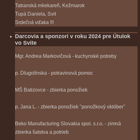
Tatranská mliekareň, Kežmarok
Tupá Daniela, Svit
Srdečná vďaka !!!
Darcovia a sponzori v roku 2024 pre Útulok
vo Svite
Mgr. Andrea Markovičová - kuchynské potreby
p. Dlugolínska - potravinová pomoc
MŠ Batizovce - zbierka ponožiek
p. Jana L. - zbierka ponožiek "ponožkový október"
Beko Manufacturing Slovakia spol. s.r.o. - zimná
zbierka šatstva a potrieb