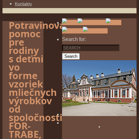
Kontakty
Potravinová
pomoc
pre
Search for:
rodiny
s deťmi
Search
vo
forme
vzoriek
mliečnych
výrobkov
od
spoločnosti
FOR-
TRABE,