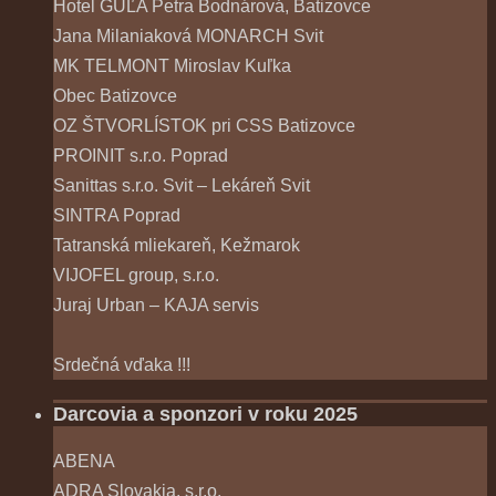
Hotel GUĽA Petra Bodnárová, Batizovce
Jana Milaniaková MONARCH Svit
MK TELMONT Miroslav Kuľka
Obec Batizovce
OZ ŠTVORLÍSTOK pri CSS Batizovce
PROINIT s.r.o. Poprad
Sanittas s.r.o. Svit – Lekáreň Svit
SINTRA Poprad
Tatranská mliekareň, Kežmarok
VIJOFEL group, s.r.o.
Juraj Urban – KAJA servis
Srdečná vďaka !!!
Darcovia a sponzori v roku 2025
ABENA
ADRA Slovakia, s.r.o.