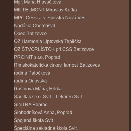
Mgr. Mária Hlavačková
MK TELMONT Miroslav Kuľka
MPC Cessi a.s. Spišská Nová Ves
Nadácia Chemosvit
Obec Batizovce
OZ Harmonia Liptovská Teplička
OZ ŠTVORLÍSTOK pri CSS Batizovce
PROINIT s.r.o. Poprad
Rímskokatolícka cirkev, farnosť Batizovce
rodina Paločková
rodina Orlovská
Rušinová Mária, Hôrka
Sanittas s.r.o. Svit – Lekáreň Svit
SINTRA Poprad
Slobodníková Anna, Poprad
Spojená škola Svit
Špeciálna základná škola Svit