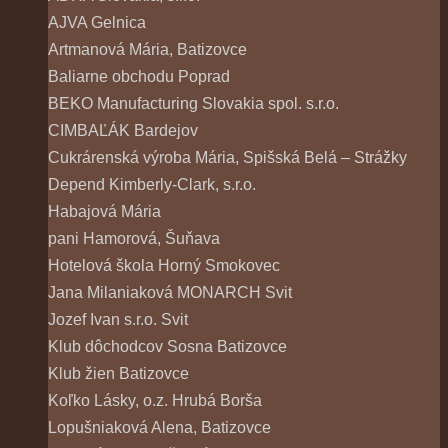
AJVA Gelnica
Artmanová Mária, Batizovce
Baliarne obchodu Poprad
BEKO Manufacturing Slovakia spol. s.r.o.
CIMBAĽÁK Bardejov
Cukrárenská výroba Mária, Spišská Belá – Strážky
Depend Kimberly-Clark, s.r.o.
Habajová Mária
pani Hamorová, Šuňava
Hotelová škola Horný Smokovec
Jana Milaniaková MONARCH Svit
Jozef Ivan s.r.o. Svit
Klub dôchodcov Sosna Batizovce
Klub žien Batizovce
Koľko Lásky, o.z. Hrubá Borša
Lopušniaková Alena, Batizovce