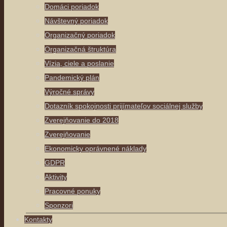
Domáci poriadok
Návštevný poriadok
Organizačný poriadok
Organizačná štruktúra
Vízia, ciele a poslanie
Pandemický plán
Výročné správy
Dotazník spokojnosti prijímateľov sociálnej služby
Zverejňovanie do 2018
Zverejňovanie
Ekonomicky oprávnené náklady
GDPR
Aktivity
Pracovné ponuky
Sponzori
Kontakty