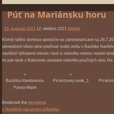
Púť na Mariánsku horu
20. augusta 2021
12. októbra 2021
Aktivity
Klienti nášho domova spoločne so zamestnancami sa 28.7.202
obmedzení všetci plne prežívali svätú omšu v Bazilike Navštív
navštíviť obľúbené miesto i keď si niekoľko metrov museli doslo
im pán farár z Batizoviec povedal niekoľko poučných slov. Na 
Bazilika-Navstivenia-
Pri-krizovej-ceste_1
Pri-kriz
Panny-Marie
Bookmark the
permalink
.
«
Navštívili nás sestry Uršulínky