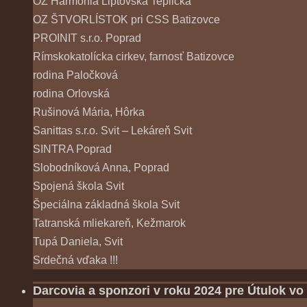
OZ Harmonia Liptovská Teplička
OZ ŠTVORLÍSTOK pri CSS Batizovce
PROINIT s.r.o. Poprad
Rímskokatolícka cirkev, farnosť Batizovce
rodina Paločková
rodina Orlovská
Rušinová Mária, Hôrka
Sanittas s.r.o. Svit – Lekáreň Svit
SINTRA Poprad
Slobodníková Anna, Poprad
Spojená škola Svit
Špeciálna základná škola Svit
Tatranská mliekareň, Kežmarok
Tupá Daniela, Svit
Srdečná vďaka !!!
Darcovia a sponzori v roku 2024 pre Útulok vo 