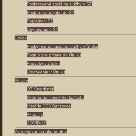
Poskytované sociálne služby v ŠZ
Postup pre prijatie do ŠZ
Poplatky v ŠZ
Ubytovanie v ŠZ
Útulok
Poskytované sociálne služby v Útulku
Postup pre prijatie do Útulku
Poplatky v Útulku
Ubytovanie v Útulku
Aktivity
OZ Štvorlístok
História batizovského kaštieľa
História CSS Batizovce
Aktuality
COVID-19
Zverejňovanie dokumentov