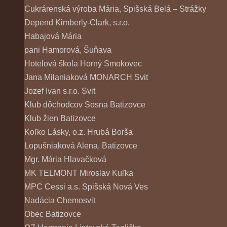
Cukrárenská výroba Mária, Spišská Belá – Strážky
Depend Kimberly-Clark, s.r.o.
Habajová Mária
pani Hamorová, Šuňava
Hotelová škola Horný Smokovec
Jana Milaniaková MONARCH Svit
Jozef Ivan s.r.o. Svit
Klub dôchodcov Sosna Batizovce
Klub žien Batizovce
Koľko Lásky, o.z. Hrubá Borša
Lopušniaková Alena, Batizovce
Mgr. Mária Hlavačková
MK TELMONT Miroslav Kuľka
MPC Cessi a.s. Spišská Nová Ves
Nadácia Chemosvit
Obec Batizovce