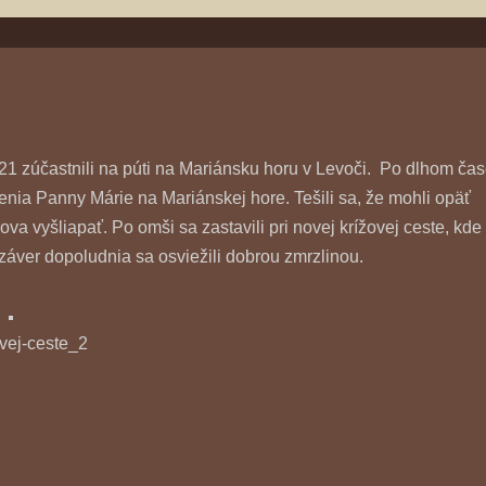
1 zúčastnili na púti na Mariánsku horu v Levoči. Po dlhom ča
enia Panny Márie na Mariánskej hore. Tešili sa, že mohli opäť
va vyšliapať. Po omši sa zastavili pri novej krížovej ceste, kde
záver dopoludnia sa osviežili dobrou zmrzlinou.
ovej-ceste_2