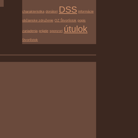
DSS
charakteristika
donátori
informácie
občianske združenie
OZ Štvorlístok
popis
útulok
zariadenia
prijatie
sponzori
štvorlístok