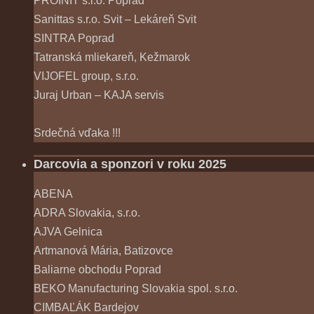
PROINIT s.r.o. Poprad
Sanittas s.r.o. Svit – Lekáreň Svit
SINTRA Poprad
Tatranská mliekareň, Kežmarok
VIJOFEL group, s.r.o.
Juraj Urban – KAJA servis
Srdečná vďaka !!!
Darcovia a sponzori v roku 2025
ABENA
ADRA Slovakia, s.r.o.
AJVA Gelnica
Artmanová Mária, Batizovce
Baliarne obchodu Poprad
BEKO Manufacturing Slovakia spol. s.r.o.
CIMBAĽÁK Bardejov