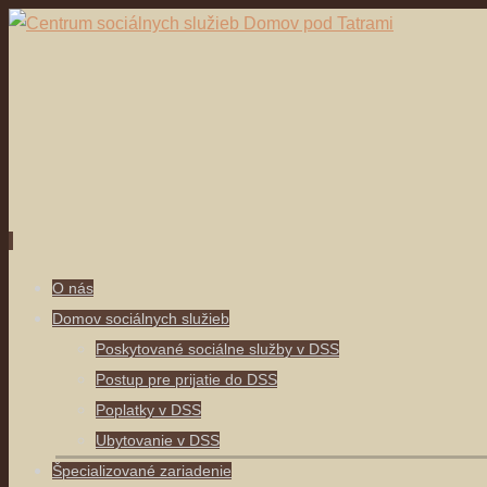
Skip
O nás
to
Domov sociálnych služieb
content
Poskytované sociálne služby v DSS
Postup pre prijatie do DSS
Poplatky v DSS
Ubytovanie v DSS
Špecializované zariadenie