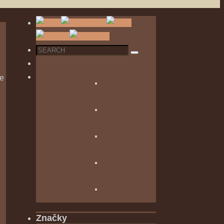
Search
Search
for:
se
Značky