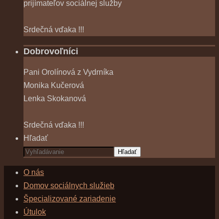
prijímateľov sociálnej služby
Srdečná vďaka !!!
Dobrovoľníci
Pani Orolínová z Vydrníka
Monika Kučerová
Lenka Skokanová
Srdečná vďaka !!!
Hľadať
Hľadať
O nás
Domov sociálnych služieb
Špecializované zariadenie
Útulok