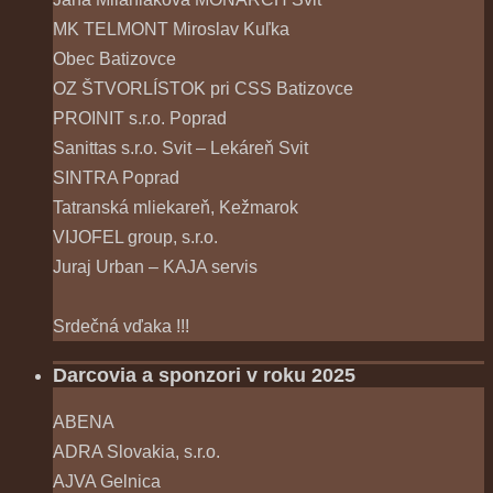
MK TELMONT Miroslav Kuľka
Obec Batizovce
OZ ŠTVORLÍSTOK pri CSS Batizovce
PROINIT s.r.o. Poprad
Sanittas s.r.o. Svit – Lekáreň Svit
SINTRA Poprad
Tatranská mliekareň, Kežmarok
VIJOFEL group, s.r.o.
Juraj Urban – KAJA servis
Srdečná vďaka !!!
Darcovia a sponzori v roku 2025
ABENA
ADRA Slovakia, s.r.o.
AJVA Gelnica