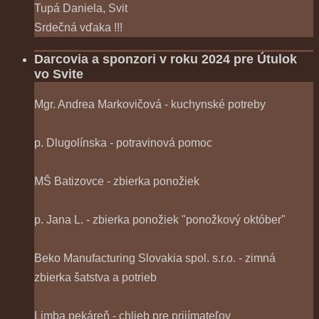
Tupá Daniela, Svit
Srdečná vďaka !!!
Darcovia a sponzori v roku 2024 pre Útulok
vo Svite
Mgr. Andrea Markovičová - kuchynské potreby
p. Dlugolínska - potravinová pomoc
MŠ Batizovce - zbierka ponožiek
p. Jana L. - zbierka ponožiek "ponožkový október"
Beko Manufacturing Slovakia spol. s.r.o. - zimná
zbierka šatstva a potrieb
Limba pekáreň - chlieb pre prijímateľov