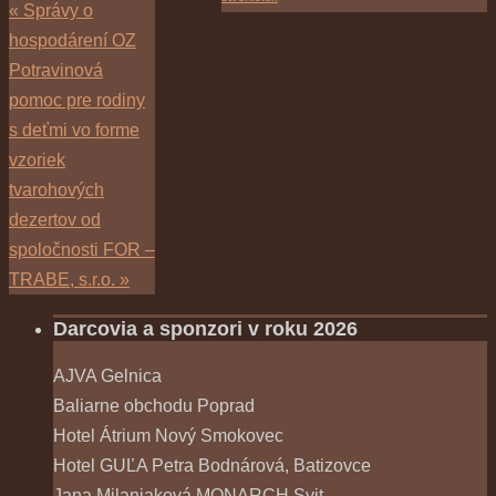
«
Správy o
hospodárení OZ
Potravinová
pomoc pre rodiny
s deťmi vo forme
vzoriek
tvarohových
dezertov od
spoločnosti FOR –
TRABE, s.r.o.
»
Darcovia a sponzori v roku 2026
AJVA Gelnica
Baliarne obchodu Poprad
Hotel Átrium Nový Smokovec
Hotel GUĽA Petra Bodnárová, Batizovce
Jana Milaniaková MONARCH Svit