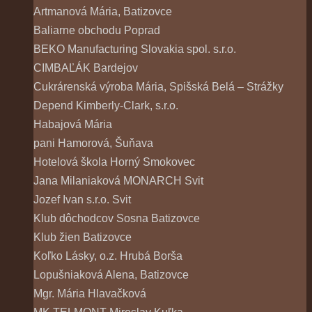
Artmanová Mária, Batizovce
Baliarne obchodu Poprad
BEKO Manufacturing Slovakia spol. s.r.o.
CIMBAĽÁK Bardejov
Cukrárenská výroba Mária, Spišská Belá – Strážky
Depend Kimberly-Clark, s.r.o.
Habajová Mária
pani Hamorová, Šuňava
Hotelová škola Horný Smokovec
Jana Milaniaková MONARCH Svit
Jozef Ivan s.r.o. Svit
Klub dôchodcov Sosna Batizovce
Klub žien Batizovce
Koľko Lásky, o.z. Hrubá Borša
Lopušniaková Alena, Batizovce
Mgr. Mária Hlavačková