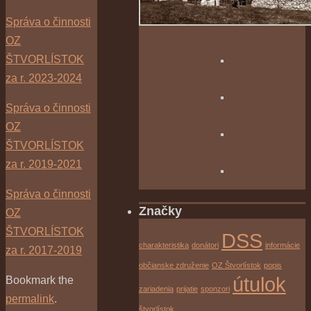
Správa o činnosti
OZ
ŠTVORLÍSTOK
za r. 2023-2024
Správa o činnosti
OZ
ŠTVORLÍSTOK
za r. 2019-2021
Správa o činnosti
Značky
OZ
ŠTVORLÍSTOK
DSS
charakteristika
donátori
informácie
za r. 2017-2019
občianske združenie
OZ Štvorlístok
popis
útulok
Bookmark the
zariadenia
prijatie
sponzori
permalink
.
štvorlístok