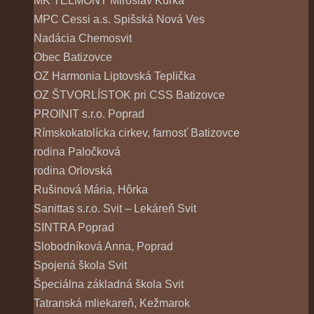
MK TELMONT Miroslav Kuľka
MPC Cessi a.s. Spišská Nová Ves
Nadácia Chemosvit
Obec Batizovce
OZ Harmonia Liptovská Teplička
OZ ŠTVORLÍSTOK pri CSS Batizovce
PROINIT s.r.o. Poprad
Rímskokatolícka cirkev, farnosť Batizovce
rodina Paločková
rodina Orlovská
Rušinová Mária, Hôrka
Sanittas s.r.o. Svit – Lekáreň Svit
SINTRA Poprad
Slobodníková Anna, Poprad
Spojená škola Svit
Špeciálna základná škola Svit
Tatranská mliekareň, Kežmarok