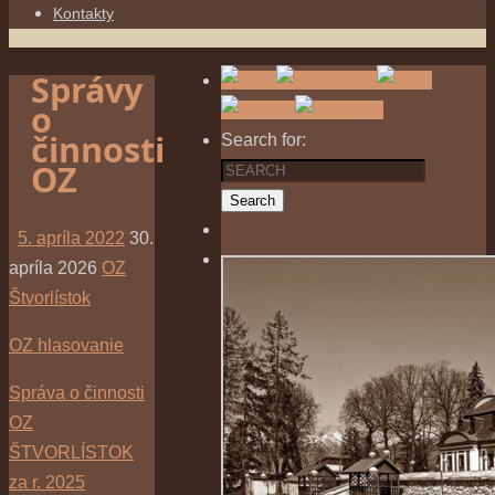
Kontakty
Správy
o
činnosti
Search for:
OZ
Search
5. apríla 2022
30.
apríla 2026
OZ
Štvorlístok
OZ hlasovanie
Správa o činnosti
OZ
ŠTVORLÍSTOK
za r. 2025