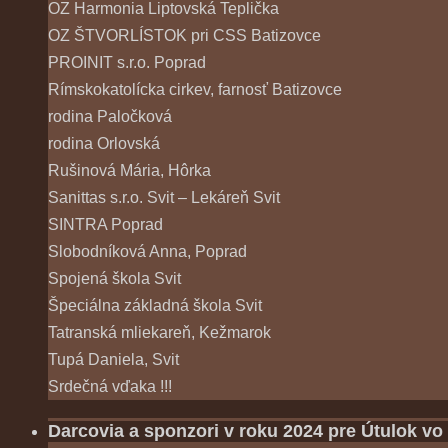
OZ Harmonia Liptovská Teplička
OZ ŠTVORLÍSTOK pri CSS Batizovce
PROINIT s.r.o. Poprad
Rímskokatolícka cirkev, farnosť Batizovce
rodina Paločková
rodina Orlovská
Rušinová Mária, Hôrka
Sanittas s.r.o. Svit – Lekáreň Svit
SINTRA Poprad
Slobodníková Anna, Poprad
Spojená škola Svit
Špeciálna základná škola Svit
Tatranská mliekareň, Kežmarok
Tupá Daniela, Svit
Srdečná vďaka !!!
Darcovia a sponzori v roku 2024 pre Útulok vo 