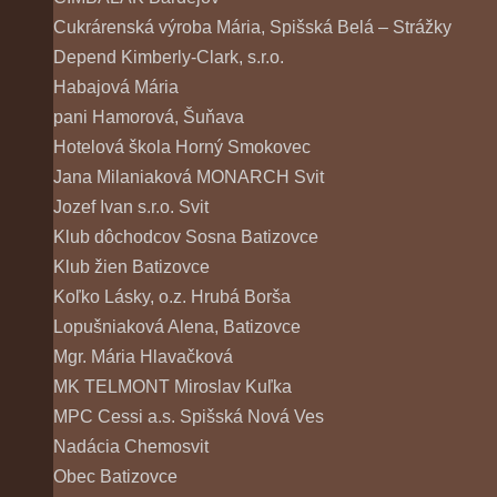
Cukrárenská výroba Mária, Spišská Belá – Strážky
Depend Kimberly-Clark, s.r.o.
Habajová Mária
pani Hamorová, Šuňava
Hotelová škola Horný Smokovec
Jana Milaniaková MONARCH Svit
Jozef Ivan s.r.o. Svit
Klub dôchodcov Sosna Batizovce
Klub žien Batizovce
Koľko Lásky, o.z. Hrubá Borša
Lopušniaková Alena, Batizovce
Mgr. Mária Hlavačková
MK TELMONT Miroslav Kuľka
MPC Cessi a.s. Spišská Nová Ves
Nadácia Chemosvit
Obec Batizovce