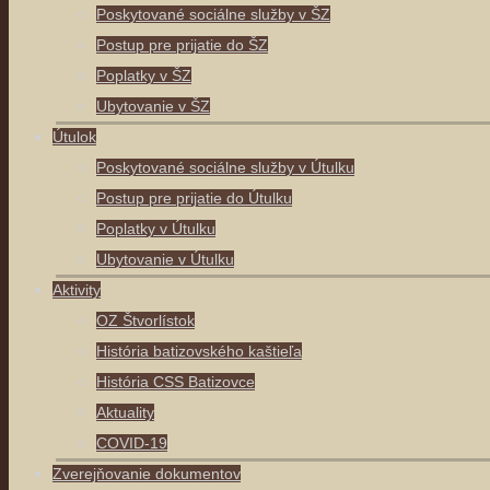
Poskytované sociálne služby v ŠZ
Postup pre prijatie do ŠZ
Poplatky v ŠZ
Ubytovanie v ŠZ
Útulok
Poskytované sociálne služby v Útulku
Postup pre prijatie do Útulku
Poplatky v Útulku
Ubytovanie v Útulku
Aktivity
OZ Štvorlístok
História batizovského kaštieľa
História CSS Batizovce
Aktuality
COVID-19
Zverejňovanie dokumentov