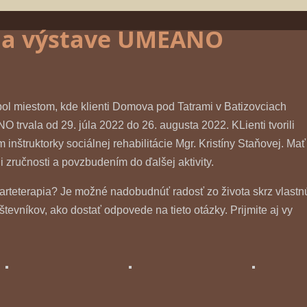
 na výstave UMEANO
bol miestom, kde klienti Domova pod Tatrami v Batizovciach
trvala od 29. júla 2022 do 26. augusta 2022. KLienti tvorili
nštruktorky sociálnej rehabilitácie Mgr. Kristíny Staňovej. Mať
 zručnosti a povzbudením do ďalšej aktivity.
 arteterapia? Je možné nadobudnúť radosť zo života skrz vlastn
števníkov, ako dostať odpovede na tieto otázky. Prijmite aj vy