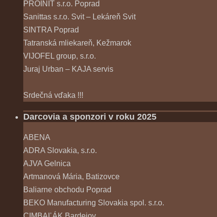
PROINIT s.r.o. Poprad
Sanittas s.r.o. Svit – Lekáreň Svit
SINTRA Poprad
Tatranská mliekareň, Kežmarok
VIJOFEL group, s.r.o.
Juraj Urban – KAJA servis
Srdečná vďaka !!!
Darcovia a sponzori v roku 2025
ABENA
ADRA Slovakia, s.r.o.
AJVA Gelnica
Artmanová Mária, Batizovce
Baliarne obchodu Poprad
BEKO Manufacturing Slovakia spol. s.r.o.
CIMBAĽÁK Bardejov