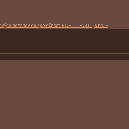
hových dezertov od spoločnosti FOR – TRABE, s.r.o.
»