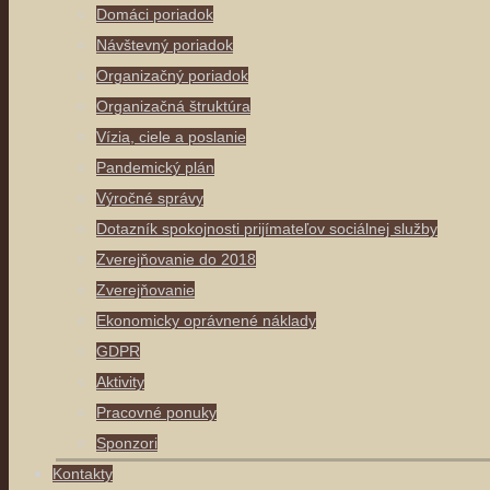
Domáci poriadok
Návštevný poriadok
Organizačný poriadok
Organizačná štruktúra
Vízia, ciele a poslanie
Pandemický plán
Výročné správy
Dotazník spokojnosti prijímateľov sociálnej služby
Zverejňovanie do 2018
Zverejňovanie
Ekonomicky oprávnené náklady
GDPR
Aktivity
Pracovné ponuky
Sponzori
Kontakty