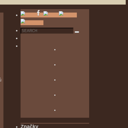
Search
Search
for:
ú
Značky