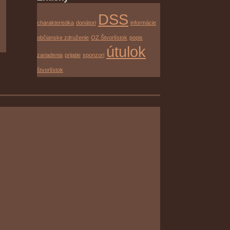
DSS
charakteristika
donátori
informácie
občianske združenie
OZ Štvorlístok
popis
útulok
zariadenia
prijatie
sponzori
štvorlístok