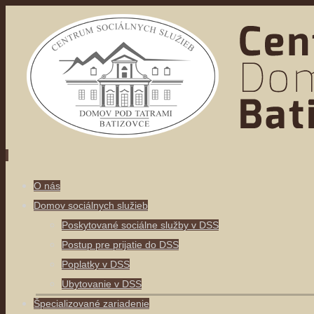
Skip
O nás
to
Domov sociálnych služieb
content
Poskytované sociálne služby v DSS
Postup pre prijatie do DSS
Poplatky v DSS
Ubytovanie v DSS
Špecializované zariadenie