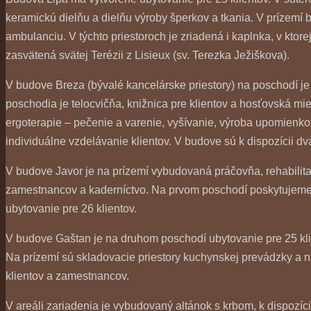
keramickú dielňu a dielňu výroby šperkov a tkania. V prízem
ambulanciu. V týchto priestoroch je zriadená i kaplnka, v ktor
zasvätená svätej Terézii z Lisieux (sv. Terezka Ježiškova).
V budove Breza (bývalé kancelárske priestory) na poschodí je 
poschodia je telocvičňa, knižnica pre klientov a hosťovská mi
ergoterapie – pečenie a varenie, vyšívanie, výroba upomienk
individuálne vzdelávanie klientov. V budove sú k dispozícii dv
V budove Javor je na prízemí vybudovaná práčovňa, rehabilita
zamestnancov a kaderníctvo. Na prvom poschodí poskytujeme 
ubytovanie pre 26 klientov.
V budove Gaštan je na druhom poschodí ubytovanie pre 25 kl
Na prízemí sú skladovacie priestory kuchynskej prevádzky a 
klientov a zamestnancov.
V areáli zariadenia je vybudovaný altánok s krbom, k dispozíci