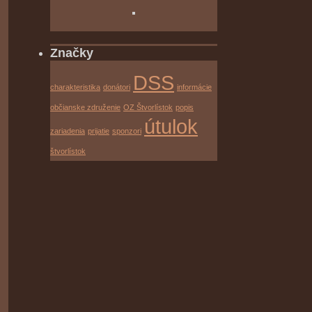
Značky
DSS
charakteristika
donátori
informácie
občianske združenie
OZ Štvorlístok
popis
útulok
zariadenia
prijatie
sponzori
štvorlístok