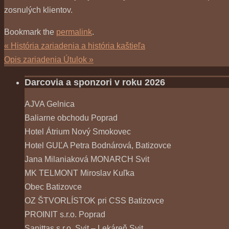
zosnulých klientov.
Bookmark the
permalink
.
«
História zariadenia a história kaštieľa
Opis zariadenia Útulok
»
Darcovia a sponzori v roku 2026
AJVA Gelnica
Baliarne obchodu Poprad
Hotel Átrium Nový Smokovec
Hotel GUĽA Petra Bodnárová, Batizovce
Jana Milaniaková MONARCH Svit
MK TELMONT Miroslav Kuľka
Obec Batizovce
OZ ŠTVORLÍSTOK pri CSS Batizovce
PROINIT s.r.o. Poprad
Sanittas s.r.o. Svit – Lekáreň Svit