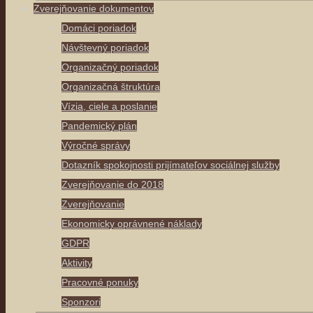
Zverejňovanie dokumentov
Domáci poriadok
Návštevný poriadok
Organizačný poriadok
Organizačná štruktúra
Vízia, ciele a poslanie
Pandemický plán
Výročné správy
Dotazník spokojnosti prijímateľov sociálnej služby
Zverejňovanie do 2018
Zverejňovanie
Ekonomicky oprávnené náklady
GDPR
Aktivity
Pracovné ponuky
Sponzori