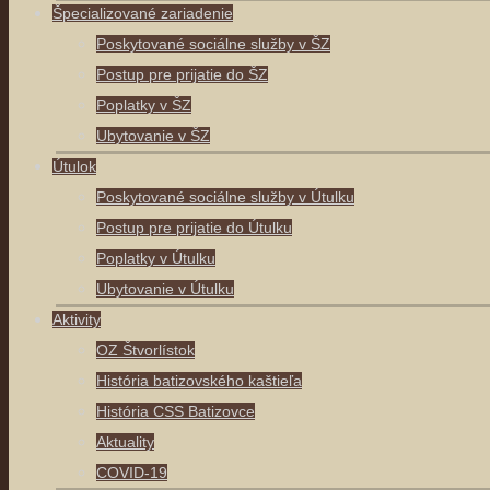
Špecializované zariadenie
Poskytované sociálne služby v ŠZ
Postup pre prijatie do ŠZ
Poplatky v ŠZ
Ubytovanie v ŠZ
Útulok
Poskytované sociálne služby v Útulku
Postup pre prijatie do Útulku
Poplatky v Útulku
Ubytovanie v Útulku
Aktivity
OZ Štvorlístok
História batizovského kaštieľa
História CSS Batizovce
Aktuality
COVID-19