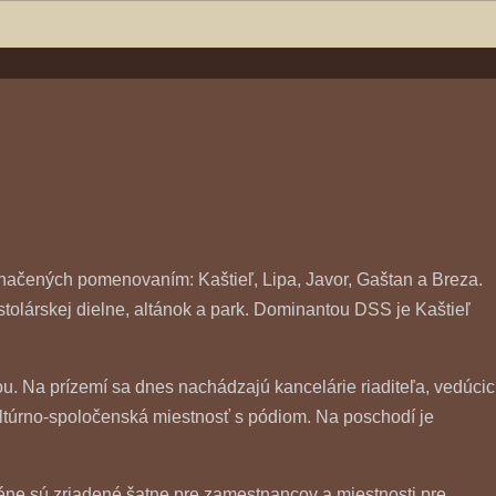
načených pomenovaním: Kaštieľ, Lipa, Javor, Gaštan a Breza.
tolárskej dielne, altánok a park. Dominantou DSS je Kaštieľ
ou. Na prízemí sa dnes nachádzajú kancelárie riaditeľa, vedúci
kultúrno-spoločenská miestnosť s pódiom. Na poschodí je
éne sú zriadené šatne pre zamestnancov a miestnosti pre