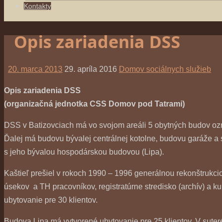
Kontakty
Opis zariadenia DSS
20. marca 2013
29. apríla 2016
Domov sociálnych služieb
Opis zariadenia DSS
(organizačná jednotka CSS Domov pod Tatrami)
DSS v Batizovciach má vo svojom areáli 5 obytných budov oz
Ďalej má budovu bývalej centrálnej kotolne, budovu garáže a s
s jeho bývalou hospodárskou budovou (Lipa).
Kaštieľ prešiel v rokoch 1990 – 1996 generálnou rekonštrukci
úsekov a TH pracovníkov, registratúrne stredisko (archív) a 
ubytovanie pre 30 klientov.
Budova Lipa má vytvorené ubytovanie pre 25 klientov. V suter