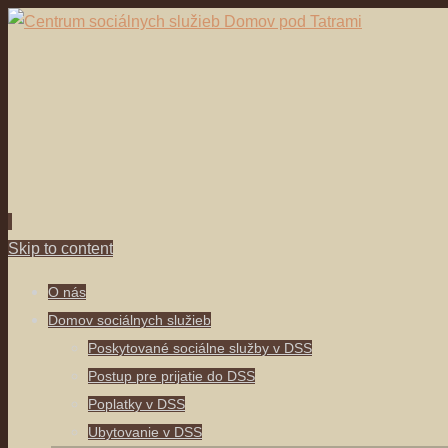
Skip to content
O nás
Domov sociálnych služieb
Poskytované sociálne služby v DSS
Postup pre prijatie do DSS
Poplatky v DSS
Ubytovanie v DSS