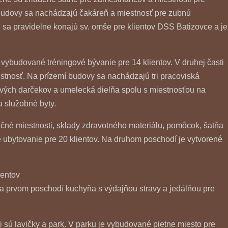
í budovy sa nachádzajú čakáreň a miestnosť pre zubnú
ej sa pravidelne konajú sv. omše pre klientov DSS Batizovce a je
vybudované tréningové bývanie pre 14 klientov. V druhej časti
estnosť. Na prízemí budovy sa nachádzajú tri pracoviská
ových darčekov a umelecká dielňa spolu s miestnosťou na
a služobné byty.
čné miestnosti, sklady zdravotného materiálu, pomôcok, šatňa
ubytovanie pre 20 klientov. Na druhom poschodí je vytvorené
ientov
na prvom poschodí kuchyňa s výdajňou stravy a jedálňou pre
i sú lavičky a park. V parku je vybudované pietne miesto pre