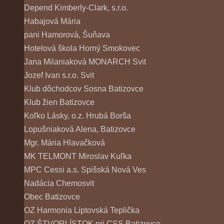
Depend Kimberly-Clark, s.r.o.
Habajová Mária
pani Hamorová, Šuňava
Hotelová škola Horný Smokovec
Jana Milaniaková MONARCH Svit
Jozef Ivan s.r.o. Svit
Klub dôchodcov Sosna Batizovce
Klub žien Batizovce
Koľko Lásky, o.z. Hrubá Borša
Lopušniaková Alena, Batizovce
Mgr. Mária Hlavačková
MK TELMONT Miroslav Kuľka
MPC Cessi a.s. Spišská Nová Ves
Nadácia Chemosvit
Obec Batizovce
OZ Harmonia Liptovská Teplička
OZ ŠTVORLÍSTOK pri CSS Batizovce