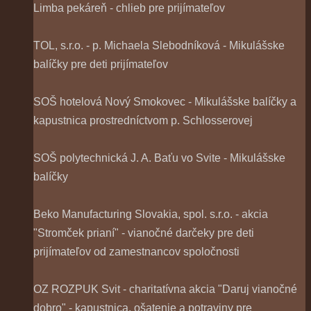
Limba pekáreň - chlieb pre prijímateľov
TOL, s.r.o. - p. Michaela Slebodníková - Mikulášske
balíčky pre deti prijímateľov
SOŠ hotelová Nový Smokovec - Mikulášske balíčky a
kapustnica prostredníctvom p. Schlosserovej
SOŠ polytechnická J. A. Baťu vo Svite - Mikulášske
balíčky
Beko Manufacturing Slovakia, spol. s.r.o. - akcia
"Stromček prianí" - vianočné darčeky pre deti
prijímateľov od zamestnancov spoločnosti
OZ ROZPUK Svit - charitatívna akcia "Daruj vianočné
dobro" - kapustnica, ošatenie a potraviny pre