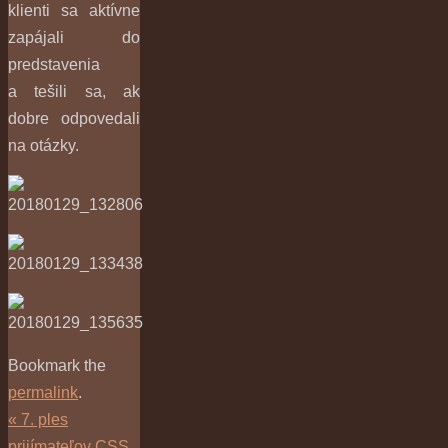
klienti sa aktívne
zapájali do
predstavenia
a tešili sa, ak
dobre odpovedali
na otázky.
Bookmark the
permalink
.
«
7. ples
prijímateľov CSS