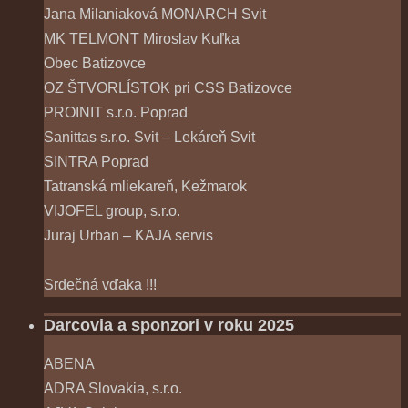
Jana Milaniaková MONARCH Svit
MK TELMONT Miroslav Kuľka
Obec Batizovce
OZ ŠTVORLÍSTOK pri CSS Batizovce
PROINIT s.r.o. Poprad
Sanittas s.r.o. Svit – Lekáreň Svit
SINTRA Poprad
Tatranská mliekareň, Kežmarok
VIJOFEL group, s.r.o.
Juraj Urban – KAJA servis
Srdečná vďaka !!!
Darcovia a sponzori v roku 2025
ABENA
ADRA Slovakia, s.r.o.