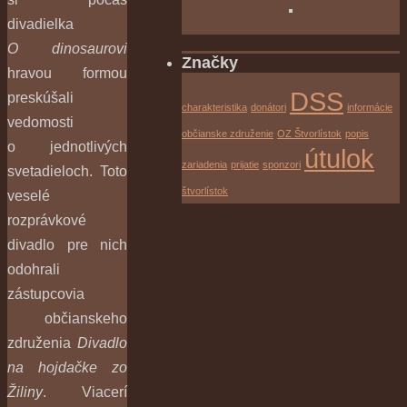
divadielka
O dinosaurovi
Značky
hravou formou
DSS
preskúšali
charakteristika
donátori
informácie
vedomosti
občianske združenie
OZ Štvorlístok
popis
o jednotlivých
útulok
zariadenia
prijatie
sponzori
svetadieloch. Toto
štvorlístok
veselé
rozprávkové
divadlo pre nich
odohrali
zástupcovia
občianskeho
združenia
Divadlo
na hojdačke zo
Žiliny
. Viacerí