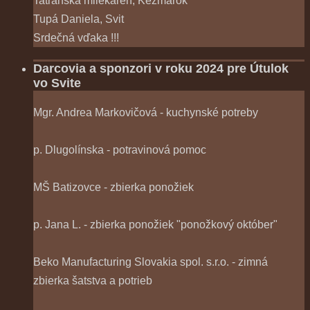
Tatranská mliekareň, Kežmarok
Tupá Daniela, Svit
Srdečná vďaka !!!
Darcovia a sponzori v roku 2024 pre Útulok
vo Svite
Mgr. Andrea Markovičová - kuchynské potreby
p. Dlugolínska - potravinová pomoc
MŠ Batizovce - zbierka ponožiek
p. Jana L. - zbierka ponožiek "ponožkový október"
Beko Manufacturing Slovakia spol. s.r.o. - zimná
zbierka šatstva a potrieb