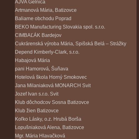
AJVA Gelnica
Artmanová Mária, Batizovce
Baliarne obchodu Poprad
BEKO Manufacturing Slovakia spol. s.r.o.
CIMBAĽÁK Bardejov
Cukrárenská výroba Mária, Spišská Belá – Strážky
Depend Kimberly-Clark, s.r.o.
Habajová Mária
pani Hamorová, Šuňava
Hotelová škola Horný Smokovec
Jana Milaniaková MONARCH Svit
Jozef Ivan s.r.o. Svit
Klub dôchodcov Sosna Batizovce
Klub žien Batizovce
Koľko Lásky, o.z. Hrubá Borša
Lopušniaková Alena, Batizovce
Mgr. Mária Hlavačková