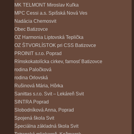
MK TELMONT Miroslav Kuľka
MPC Cessi a.s. Spišská Nová Ves
Nadácia Chemosvit
Obec Batizovce
OZ Harmonia Liptovská Teplička
OZ ŠTVORLÍSTOK pri CSS Batizovce
PROINIT s.r.o. Poprad
Rímskokatolícka cirkev, farnosť Batizovce
rodina Paločková
rodina Orlovská
Rušinová Mária, Hôrka
Sanittas s.r.o. Svit – Lekáreň Svit
SINTRA Poprad
Slobodníková Anna, Poprad
Spojená škola Svit
Špeciálna základná škola Svit