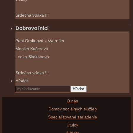
Srdečná vďaka !!!
Dobrovoľníci
Pani Orolínová z Vydrníka
Monika Kučerová
Lenka Skokanová
Srdečná vďaka !!!
Hľadať
Hľadať
O nás
Domov sociálnych služieb
Špecializované zariadenie
Útulok