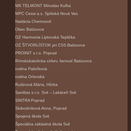
MK TELMONT Miroslav Kuľka
MPC Cessi a.s. Spišská Nová Ves
Nadácia Chemosvit
Obec Batizovce
OZ Harmonia Liptovská Teplička
OZ ŠTVORLÍSTOK pri CSS Batizovce
PROINIT s.r.o. Poprad
Rímskokatolícka cirkev, farnosť Batizovce
rodina Paločková
rodina Orlovská
Rušinová Mária, Hôrka
Sanittas s.r.o. Svit – Lekáreň Svit
SINTRA Poprad
Slobodníková Anna, Poprad
Spojená škola Svit
Špeciálna základná škola Svit