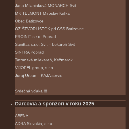
Jana Milaniaková MONARCH Svit
MK TELMONT Miroslav Kuľka
Obec Batizovce
OZ ŠTVORLÍSTOK pri CSS Batizovce
PROINIT s.r.o. Poprad
Sanittas s.r.o. Svit – Lekáreň Svit
SINTRA Poprad
Tatranská mliekareň, Kežmarok
VIJOFEL group, s.r.o.
Juraj Urban – KAJA servis
Srdečná vďaka !!!
Darcovia a sponzori v roku 2025
ABENA
ADRA Slovakia, s.r.o.