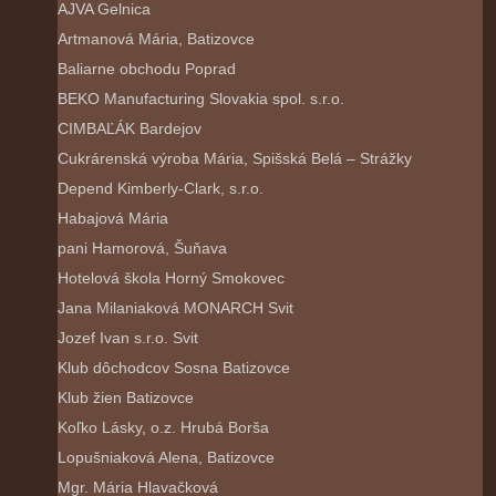
AJVA Gelnica
Artmanová Mária, Batizovce
Baliarne obchodu Poprad
BEKO Manufacturing Slovakia spol. s.r.o.
CIMBAĽÁK Bardejov
Cukrárenská výroba Mária, Spišská Belá – Strážky
Depend Kimberly-Clark, s.r.o.
Habajová Mária
pani Hamorová, Šuňava
Hotelová škola Horný Smokovec
Jana Milaniaková MONARCH Svit
Jozef Ivan s.r.o. Svit
Klub dôchodcov Sosna Batizovce
Klub žien Batizovce
Koľko Lásky, o.z. Hrubá Borša
Lopušniaková Alena, Batizovce
Mgr. Mária Hlavačková