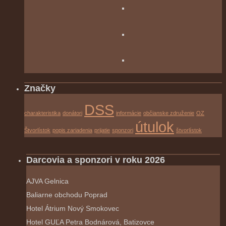
Značky
DSS
charakteristika
donátori
informácie
občianske združenie
OZ
útulok
Štvorlístok
popis zariadenia
prijatie
sponzori
štvorlístok
Darcovia a sponzori v roku 2026
AJVA Gelnica
Baliarne obchodu Poprad
Hotel Átrium Nový Smokovec
Hotel GUĽA Petra Bodnárová, Batizovce