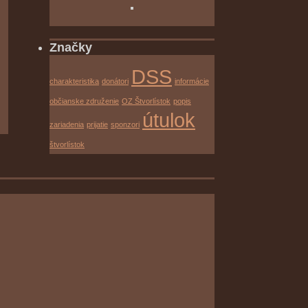
Značky
DSS
charakteristika
donátori
informácie
občianske združenie
OZ Štvorlístok
popis
útulok
zariadenia
prijatie
sponzori
štvorlístok