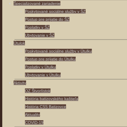
Špecializované zariadenie
Poskytované sociálne služby v ŠZ
Postup pre prijatie do ŠZ
Poplatky v ŠZ
Ubytovanie v ŠZ
Útulok
Poskytované sociálne služby v Útulku
Postup pre prijatie do Útulku
Poplatky v Útulku
Ubytovanie v Útulku
Aktivity
OZ Štvorlístok
História batizovského kaštieľa
História CSS Batizovce
Aktuality
COVID-19