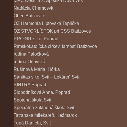
MPC Cessi a.s. Spišská Nová Ves
Nadácia Chemosvit
Obec Batizovce
OZ Harmonia Liptovská Teplička
OZ ŠTVORLÍSTOK pri CSS Batizovce
PROINIT s.r.o. Poprad
Rímskokatolícka cirkev, farnosť Batizovce
rodina Paločková
rodina Orlovská
Rušinová Mária, Hôrka
Sanittas s.r.o. Svit – Lekáreň Svit
SINTRA Poprad
Slobodníková Anna, Poprad
Spojená škola Svit
Špeciálna základná škola Svit
Tatranská mliekareň, Kežmarok
Tupá Daniela, Svit