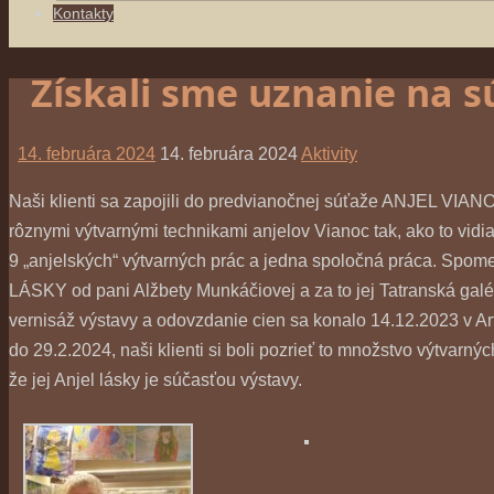
Kontakty
Získali sme uznanie na 
14. februára 2024
14. februára 2024
Aktivity
Naši klienti sa zapojili do predvianočnej súťaže ANJEL VIANOC
rôznymi výtvarnými technikami anjelov Vianoc tak, ako to vidia
9 „anjelských“ výtvarných prác a jedna spoločná práca. Spom
LÁSKY od pani Alžbety Munkáčiovej a za to jej Tatranská galé
vernisáž výstavy a odovzdanie cien sa konalo 14.12.2023 v Art
do 29.2.2024, naši klienti si boli pozrieť to množstvo výtvarn
že jej Anjel lásky je súčasťou výstavy.