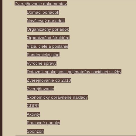
Zverejňovanie dokumentov
Domáci poriadok
Návštevný poriadok
Organizačný poriadok
Organizačná štruktúra
Vízia, ciele a poslanie
Pandemický plán
Výročné správy
Dotazník spokojnosti prijímateľov sociálnej služby
Zverejňovanie do 2018
Zverejňovanie
Ekonomicky oprávnené náklady
GDPR
Aktivity
Pracovné ponuky
Sponzori