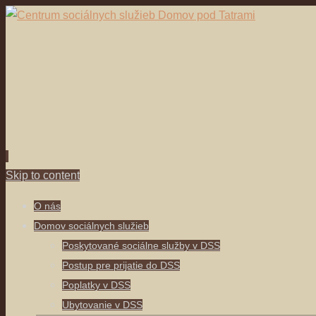
Skip to content
O nás
Domov sociálnych služieb
Poskytované sociálne služby v DSS
Postup pre prijatie do DSS
Poplatky v DSS
Ubytovanie v DSS