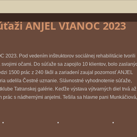
súťaži ANJEL VIANOC 2023
 2023. Pod vedením inštruktorov sociálnej rehabilitácie tvorili
 svojimi očami. Do súťaže sa zapojilo 10 klientov, bolo zaslaný
edzi 1500 prác z 240 škôl a zariadení zaujal pozornosť ANJEL
ria udelila Čestné uznanie. Slávnostné vyhodnotenie súťaže,
klube Tatranskej galérie. Keďže výstava výtvarných diel trvá až
ých prác s nádhernými anjelmi. Tešila sa hlavne pani Munkáčiová