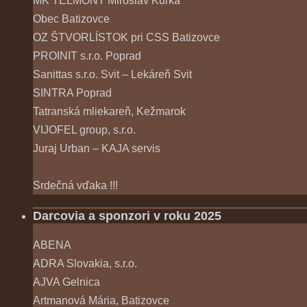
MK TELMONT Miroslav Kuľka
Obec Batizovce
OZ ŠTVORLÍSTOK pri CSS Batizovce
PROINIT s.r.o. Poprad
Sanittas s.r.o. Svit – Lekáreň Svit
SINTRA Poprad
Tatranská mliekareň, Kežmarok
VIJOFEL group, s.r.o.
Juraj Urban – KAJA servis
Srdečná vďaka !!!
Darcovia a sponzori v roku 2025
ABENA
ADRA Slovakia, s.r.o.
AJVA Gelnica
Artmanová Mária, Batizovce