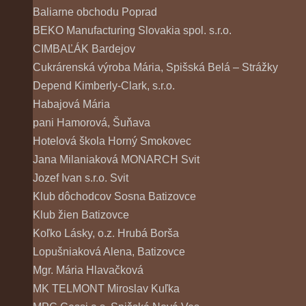
Baliarne obchodu Poprad
BEKO Manufacturing Slovakia spol. s.r.o.
CIMBAĽÁK Bardejov
Cukrárenská výroba Mária, Spišská Belá – Strážky
Depend Kimberly-Clark, s.r.o.
Habajová Mária
pani Hamorová, Šuňava
Hotelová škola Horný Smokovec
Jana Milaniaková MONARCH Svit
Jozef Ivan s.r.o. Svit
Klub dôchodcov Sosna Batizovce
Klub žien Batizovce
Koľko Lásky, o.z. Hrubá Borša
Lopušniaková Alena, Batizovce
Mgr. Mária Hlavačková
MK TELMONT Miroslav Kuľka