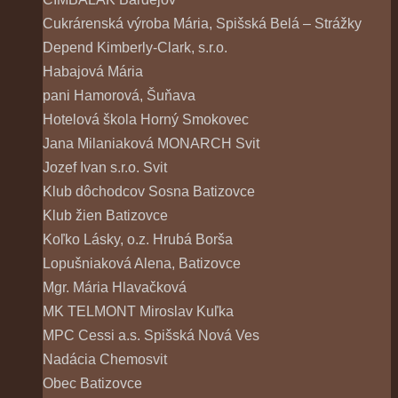
Cukrárenská výroba Mária, Spišská Belá – Strážky
Depend Kimberly-Clark, s.r.o.
Habajová Mária
pani Hamorová, Šuňava
Hotelová škola Horný Smokovec
Jana Milaniaková MONARCH Svit
Jozef Ivan s.r.o. Svit
Klub dôchodcov Sosna Batizovce
Klub žien Batizovce
Koľko Lásky, o.z. Hrubá Borša
Lopušniaková Alena, Batizovce
Mgr. Mária Hlavačková
MK TELMONT Miroslav Kuľka
MPC Cessi a.s. Spišská Nová Ves
Nadácia Chemosvit
Obec Batizovce