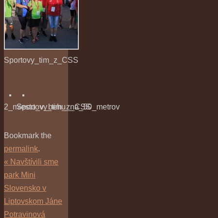
Sportovy_tim_z_CSS
2_miesto_v_behu_na_50_metrov
Sportovy_tim_z_CSS
Bookmark the
permalink
.
«
Navštívili sme
park Mini
Slovensko v
Liptovskom Jáne
Potravinová