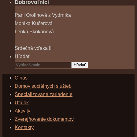
Dobrovoľníci
Pani Orolínová z Vydrníka
Monika Kučerová
Lenka Skokanová
Srdečná vďaka !!!
Hľadať
Hľadať
O nás
Domov sociálnych služieb
Špecializované zariadenie
Útulok
Aktivity
Zverejňovanie dokumentov
Kontakty