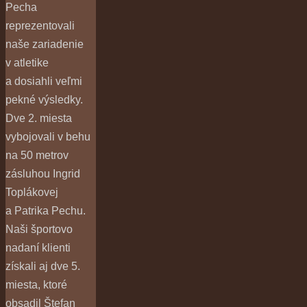
Pecha
reprezentovali
naše zariadenie
v atletike
a dosiahli veľmi
pekné výsledky.
Dve 2. miesta
vybojovali v behu
na 50 metrov
zásluhou Ingrid
Toplákovej
a Patrika Pechu.
Naši športovo
nadaní klienti
získali aj dve 5.
miesta, ktoré
obsadil Štefan