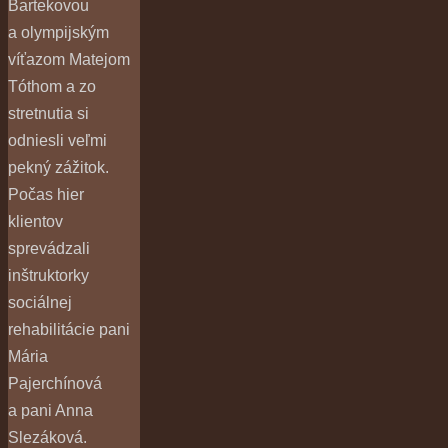
Bartekovou
a olympijským
víťazom Matejom
Tóthom a zo
stretnutia si
odniesli veľmi
pekný zážitok.
Počas hier
klientov
sprevádzali
inštruktorky
sociálnej
rehabilitácie pani
Mária
Pajerchínová
a pani Anna
Slezáková.