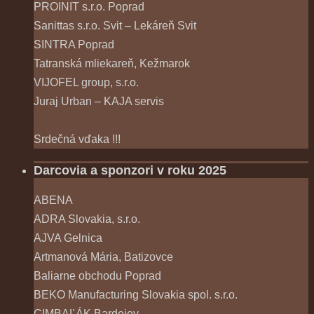
PROINIT s.r.o. Poprad
Sanittas s.r.o. Svit – Lekáreň Svit
SINTRA Poprad
Tatranská mliekareň, Kežmarok
VIJOFEL group, s.r.o.
Juraj Urban – KAJA servis
Srdečná vďaka !!!
Darcovia a sponzori v roku 2025
ABENA
ADRA Slovakia, s.r.o.
AJVA Gelnica
Artmanová Mária, Batizovce
Baliarne obchodu Poprad
BEKO Manufacturing Slovakia spol. s.r.o.
CIMBAĽÁK Bardejov