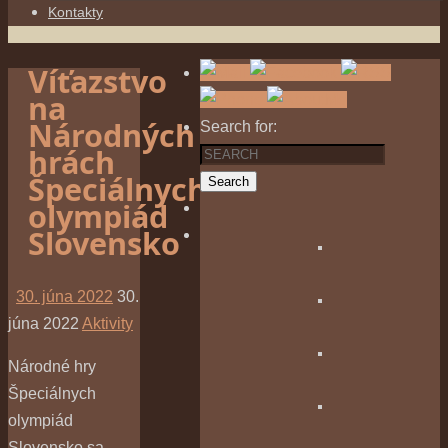
Kontakty
Víťazstvo
na
Národných
Search for:
hrách
Špeciálnych
Search
olympiád
Slovensko
30. júna 2022
30.
júna 2022
Aktivity
Národné hry
Špeciálnych
olympiád
Slovensko sa