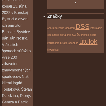
konali 13. júna
2022 v Banskej
Značky
Bystrici a otvoril
DSS
ich primátor
charakteristika
donátori
informácie
Banskej Bystrice
občianske združenie
OZ Štvorlístok
popis
pán Ján Nosko.
útulok
zariadenia
prijatie
sponzori
V šiestich
štvorlístok
športoch súťažilo
vyše 200
zdravotne
znevýhodnených
športovcov. Naši
klienti Ingrid
Topláková, Štefan
Dzedzina, Dionýz
Gemza a Patrik