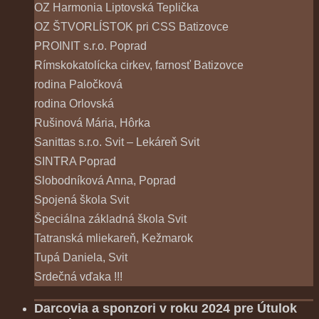
OZ Harmonia Liptovská Teplička
OZ ŠTVORLÍSTOK pri CSS Batizovce
PROINIT s.r.o. Poprad
Rímskokatolícka cirkev, farnosť Batizovce
rodina Paločková
rodina Orlovská
Rušinová Mária, Hôrka
Sanittas s.r.o. Svit – Lekáreň Svit
SINTRA Poprad
Slobodníková Anna, Poprad
Spojená škola Svit
Špeciálna základná škola Svit
Tatranská mliekareň, Kežmarok
Tupá Daniela, Svit
Srdečná vďaka !!!
Darcovia a sponzori v roku 2024 pre Útulok