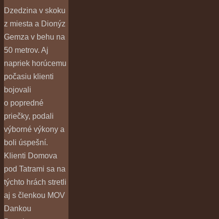
Dzedzina v skoku
z miesta a Dionýz
Gemza v behu na
50 metrov. Aj
napriek horúcemu
počasiu klienti
bojovali
o popredné
priečky, podali
výborné výkony a
boli úspešní.
Klienti Domova
pod Tatrami sa na
týchto hrách stretli
aj s členkou MOV
Dankou