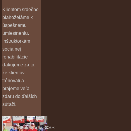
Klientom srdečne
blahoželáme k
úspešnému
umiestneniu.
Inštruktorkám
sociálnej
rehabilitácie
ďakujeme za to,
že klientov
trénovali a
prajeme veľa
zdaru do ďalších
súťaží.
Sportovy_tim_z_CSS
Skok_z_miesta